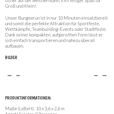
sicher auf der weichen Bahn. Ein riesiger Spaß für
Groß und Klein!
Unser Bungeerun ist in nur 10 Minuten einsatzbereit
und somit die perfekte Attraktion für Sportfeste,
Wettkämpfe, Teambuilding-Events oder Stadtfeste.
Dank seiner kompakten, aufgerollten Form lässt er
sich einfach transportieren und nahezu überall
aufbauen.
BILDER
PRODUKTINFORMATIONEN:
Maße (LxBxH): 10 x 3,6 x 2,6 m
Anzahl Spieler: 2 Personen